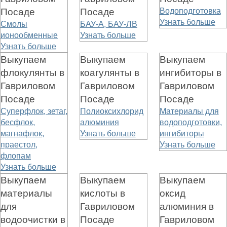
Посаде
Посаде
Водоподготовка
Узнать больше
Смолы
БАУ-А, БАУ-ЛВ
ионообменные
Узнать больше
Узнать больше
Выкупаем
Выкупаем
Выкупаем
флокулянты в
коагулянты в
ингибиторы в
Гавриловом
Гавриловом
Гавриловом
Посаде
Посаде
Посаде
Суперфлок, зетаг,
Полиоксихлорид
Материалы для
бесфлок,
алюминия
водоподготовки,
магнафлок,
Узнать больше
ингибиторы
праестол,
Узнать больше
флопам
Узнать больше
Выкупаем
Выкупаем
Выкупаем
материалы
кислоты в
оксид
для
Гавриловом
алюминия в
водоочистки в
Посаде
Гавриловом