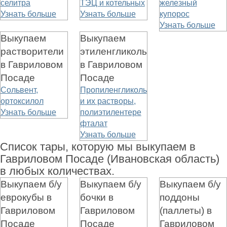
селитра
ТЭЦ и котельных
железный
Узнать больше
Узнать больше
купорос
Узнать больше
Выкупаем
Выкупаем
растворители
этиленгликоль
в Гавриловом
в Гавриловом
Посаде
Посаде
Сольвент,
Пропиленгликоль
ортоксилол
и их растворы,
Узнать больше
полиэтилентере
фталат
Узнать больше
Список тары, которую мы выкупаем в
Гавриловом Посаде (Ивановская область)
в любых количествах.
Выкупаем б/у
Выкупаем б/у
Выкупаем б/у
еврокубы в
бочки в
поддоны
Гавриловом
Гавриловом
(паллеты) в
Посаде
Посаде
Гавриловом