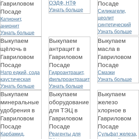
Гавриловом
ОЭДФ, НТФ
Посаде
Узнать больше
Посаде
Силикагели,
цеолит
Катионит,
синтетический
анионит
Узнать больше
Узнать больше
Выкупаем
Выкупаем
Выкупаем
щёлочь в
антрацит в
масла в
Гавриловом
Гавриловом
Гавриловом
Посаде
Посаде
Посаде
Натр едкий, сода
Гидроантрацит,
Смазки
каустическая
фильтроантрацит
Узнать больше
Узнать больше
Узнать больше
Выкупаем
Выкупаем
Выкупаем
минеральные
оборудование
железо
удобрения в
для ТЭЦ в
хлорное в
Гавриловом
Гавриловом
Гавриловом
Посаде
Посаде
Посаде
Карбамид,
Реагенты для
Сульфат железа,