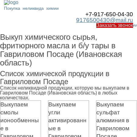
Покупка
неликвида
химии
+7-917-650-04-30
9176500430@mail.ru
Работаем по Росси
Заказать звонок
Выкуп химического сырья,
фритюрного масла и б/у тары в
Гавриловом Посаде (Ивановская
область)
Список химической продукции в
Гавриловом Посаде
Список неликвидной продукции, которую мы выкупаем в
Гавриловом Посаде (Ивановская область) в любых
количествах.
Выкупаем
Выкупаем
Выкупаем
смолы
угли
сульфат
ионообменны
активированн
алюминия в
е в
ые в
Гавриловом
Гавриловом
Гавриловом
Посаде