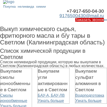
Покупка
неликвида
химии
+7-917-650-04-30
9176500430@mail.ru
Работаем по Росси
Заказать звонок
Выкуп химического сырья,
фритюрного масла и б/у тары в
Светлом (Калининградская область)
Список химической продукции в
Светлом
Список неликвидной продукции, которую мы выкупаем в
Светлом (Калининградская область) в любых количествах.
Выкупаем
Выкупаем
Выкупаем
смолы
угли
сульфат
ионообменны
активированн
алюминия в
е в Светлом
ые в Светлом
Светлом
Смолы
БАУ-А, БАУ-ЛВ
Водоподготовка
ионообменные
Узнать больше
Узнать больше
Узнать больше