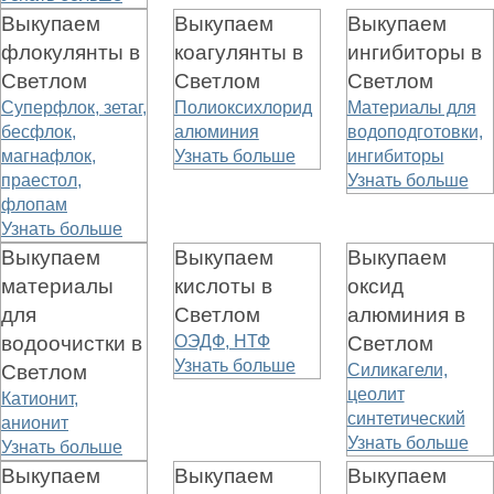
Выкупаем
Выкупаем
Выкупаем
флокулянты в
коагулянты в
ингибиторы в
Светлом
Светлом
Светлом
Суперфлок, зетаг,
Полиоксихлорид
Материалы для
бесфлок,
алюминия
водоподготовки,
магнафлок,
Узнать больше
ингибиторы
праестол,
Узнать больше
флопам
Узнать больше
Выкупаем
Выкупаем
Выкупаем
материалы
кислоты в
оксид
для
Светлом
алюминия в
водоочистки в
ОЭДФ, НТФ
Светлом
Узнать больше
Светлом
Силикагели,
цеолит
Катионит,
синтетический
анионит
Узнать больше
Узнать больше
Выкупаем
Выкупаем
Выкупаем