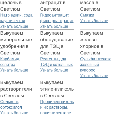
щёлочь в
антрацит в
масла в
Светлом
Светлом
Светлом
Натр едкий, сода
Гидроантрацит,
Смазки
каустическая
фильтроантрацит
Узнать больше
Узнать больше
Узнать больше
Выкупаем
Выкупаем
Выкупаем
минеральные
оборудование
железо
удобрения в
для ТЭЦ в
хлорное в
Светлом
Светлом
Светлом
Карбамид,
Реагенты для
Сульфат железа,
селитра
ТЭЦ и котельных
железный
Узнать больше
Узнать больше
купорос
Узнать больше
Выкупаем
Выкупаем
растворители
этиленгликоль
в Светлом
в Светлом
Сольвент,
Пропиленгликоль
ортоксилол
и их растворы,
Узнать больше
полиэтилентере