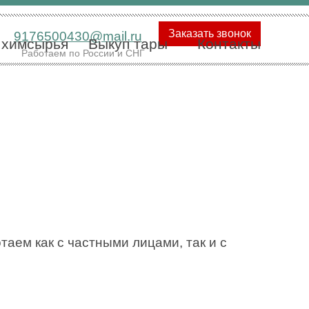
Заказать звонок
9176500430@mail.ru
 химсырья
Выкуп тары
Контакты
Работаем по России и СНГ
аем как с частными лицами, так и с