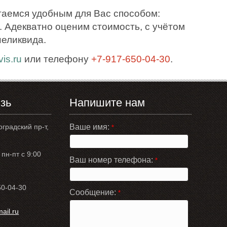
таемся удобным для Вас способом:
 Адекватно оценим стоимость, с учётом
неликвида.
is.ru
или телефону
+7-917-650-04-30
.
зь
Напишите нам
оградский пр-т,
Ваше имя:
*
пн-пт с 9:00
Ваш номер телефона:
*
50-04-30
Сообщение:
*
il.ru