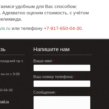
таемся удобным для Вас способом:
 Адекватно оценим стоимость, с учётом
неликвида.
is.ru
или телефону
+7-917-650-04-30
.
зь
Напишите нам
оградский пр-т,
Ваше имя:
*
пн-пт с 9:00
Ваш номер телефона:
*
50-04-30
Сообщение:
*
il.ru