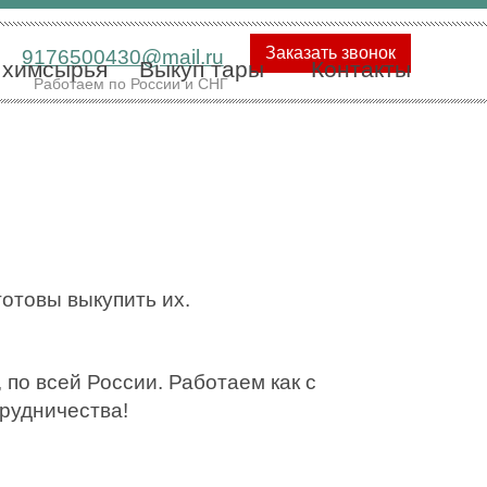
Заказать звонок
9176500430@mail.ru
 химсырья
Выкуп тары
Контакты
Работаем по России и СНГ
готовы выкупить их.
по всей России. Работаем как с
трудничества!