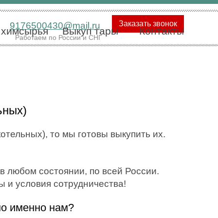
Заказать звонок
9176500430@mail.ru
 химсырья
Выкуп тары
Контакты
Работаем по России и СНГ
ьных)
отельных), то мы готовы выкупить их.
 любом состоянии, по всей России.
ы и условия сотрудничества!
но именно нам?