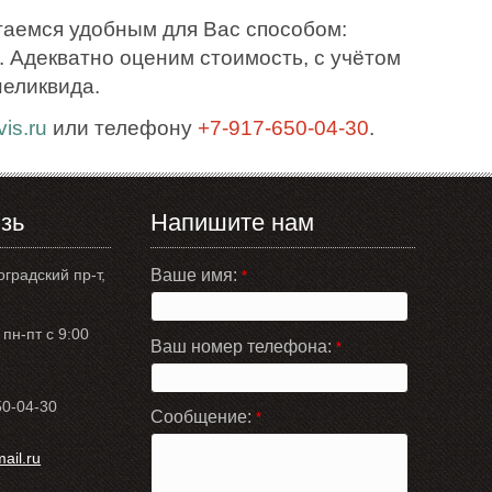
таемся удобным для Вас способом:
 Адекватно оценим стоимость, с учётом
неликвида.
is.ru
или телефону
+7-917-650-04-30
.
зь
Напишите нам
оградский пр-т,
Ваше имя:
*
пн-пт с 9:00
Ваш номер телефона:
*
50-04-30
Сообщение:
*
il.ru