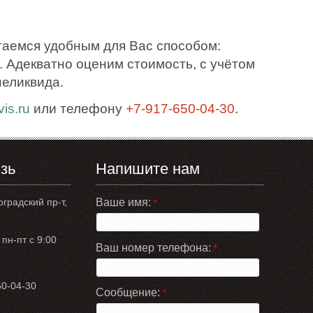
таемся удобным для Вас способом:
 Адекватно оценим стоимость, с учётом
неликвида.
is.ru
или телефону
+7-917-650-04-30
.
зь
Напишите нам
оградский пр-т,
Ваше имя:
*
пн-пт с 9:00
Ваш номер телефона:
*
50-04-30
Сообщение:
*