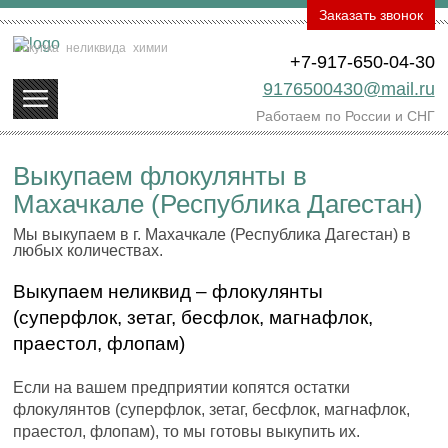
Заказать звонок
Покупка
неликвида
химии
+7-917-650-04-30
9176500430@mail.ru
Работаем по России и СНГ
Выкупаем флокулянты в
Махачкале (Республика Дагестан)
Мы выкупаем в г. Махачкале (Республика Дагестан) в
любых количествах.
Выкупаем неликвид – флокулянты
(суперфлок, зетаг, бесфлок, магнафлок,
праестол, флопам)
Если на вашем предприятии копятся остатки
флокулянтов (суперфлок, зетаг, бесфлок, магнафлок,
праестол, флопам), то мы готовы выкупить их.