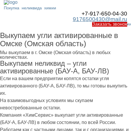
Покупка
неликвида
химии
+7-917-650-04-30
9176500430@mail.ru
Работаем по Росси
Заказать звонок
Выкупаем угли активированные в
Омске (Омская область)
Мы выкупаем в г. Омске (Омская область) в любых
количествах.
Выкупаем неликвид – угли
активированные (БАУ-А, БАУ-ЛВ)
Если на вашем предприятии копятся остатки угля
активированного (БАУ-А, БАУ-ЛВ), то мы готовы выкупить
их.
На взаимовыгодных условиях мы скупаем
невостребованные остатки.
Компания «ХимСервис» выкупает угли активированные
(БАУ-А, БАУ-ЛВ) в любом состоянии, по всей России.
Работаем как с частными лицами, так и с организациями, и