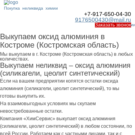
Покупка
неликвида
химии
+7-917-650-04-30
9176500430@mail.ru
Работаем по Росси
Заказать звонок
Выкупаем оксид алюминия в
Костроме (Костромская область)
Мы выкупаем в г. Костроме (Костромская область) в любых
количествах.
Выкупаем неликвид – оксид алюминия
(силикагели, цеолит синтетический)
Если на вашем предприятии копятся остатки оксида
алюминия (силикагели, цеолит синтетический), то мы
готовы выкупить их.
На взаимовыгодных условиях мы скупаем
невостребованные остатки.
Компания «ХимСервис» выкупает оксид алюминия
(силикагели, цеолит синтетический) в любом состоянии, по
всей России. Работаем как с частными лицами, так и с