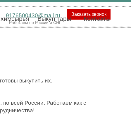
Заказать звонок
9176500430@mail.ru
 химсырья
Выкуп тары
Контакты
Работаем по России и СНГ
готовы выкупить их.
 по всей России. Работаем как с
трудничества!