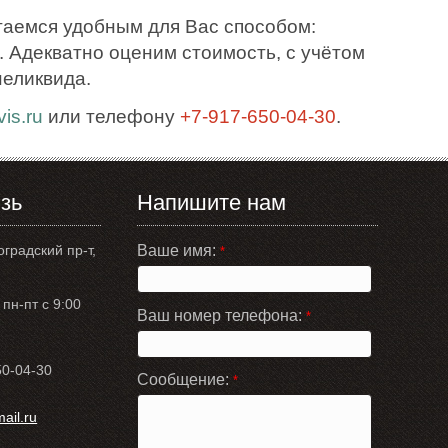
таемся удобным для Вас способом:
 Адекватно оценим стоимость, с учётом
неликвида.
is.ru
или телефону
+7-917-650-04-30
.
зь
Напишите нам
оградский пр-т,
Ваше имя:
*
пн-пт с 9:00
Ваш номер телефона:
*
50-04-30
Сообщение:
*
il.ru