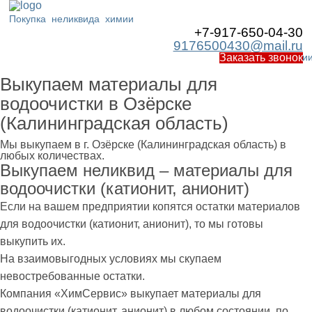
Покупка
неликвида
химии
+7-917-650-04-30
9176500430@mail.ru
Работаем по Росси
Заказать звонок
Выкупаем материалы для
водоочистки в Озёрске
(Калининградская область)
Мы выкупаем в г. Озёрске (Калининградская область) в
любых количествах.
Выкупаем неликвид – материалы для
водоочистки (катионит, анионит)
Если на вашем предприятии копятся остатки материалов
для водоочистки (катионит, анионит), то мы готовы
выкупить их.
На взаимовыгодных условиях мы скупаем
невостребованные остатки.
Компания «ХимСервис» выкупает материалы для
водоочистки (катионит, анионит) в любом состоянии, по