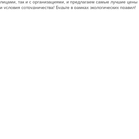
лицами, так и с организациями, и предлагаем самые лучшие цены
и условия сотрудничества! Будьте в рамках экологических правил!
Конкурентные цены
Предлагаем лучшие цены на всю продукцию, оплачиваем в срок и
всегда вносим предоплату без задержек! Рассчитаемся удобным
для вас способом: наличный или безналичный расчёт. Заключаем
официальный договор.
Поиск по сайту
Поисковый запрос:
*
Найти
Обратная связь
г. Москва, Волгоградский пр-т, д. 42;
Время работы: пн-пт с 9:00 до 17:00.