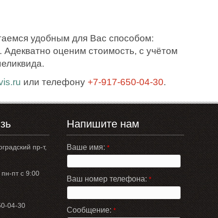
таемся удобным для Вас способом:
 Адекватно оценим стоимость, с учётом
неликвида.
is.ru
или телефону
+7-917-650-04-30
.
зь
Напишите нам
оградский пр-т,
Ваше имя:
*
пн-пт с 9:00
Ваш номер телефона:
*
50-04-30
Сообщение:
*