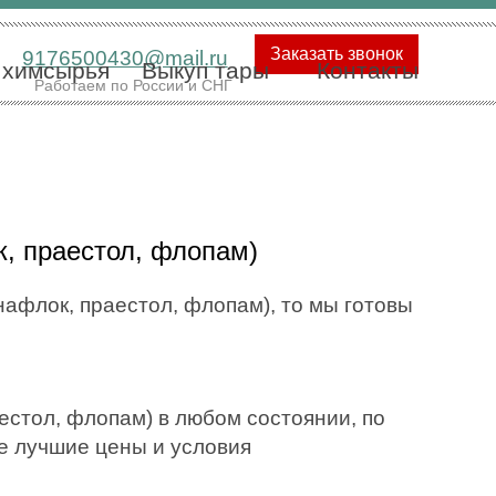
Заказать звонок
9176500430@mail.ru
 химсырья
Выкуп тары
Контакты
Работаем по России и СНГ
к, праестол, флопам)
нафлок, праестол, флопам), то мы готовы
естол, флопам) в любом состоянии, по
ые лучшие цены и условия