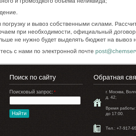
ного и громоздкого объёма неликвида;
дение.
 погрузку и вывоз собственными силами. Рассчи
ючаем при необходимости, официальный договор.
ольше не нужно будет выделять бюджет на вывоз 
тесь с нами по электронной почте
post@chemserv
Поиск по сайту
Обратная свя
Поисковый запрос:
г. Москва, Волг
*
д. 42;
Время работы: 
Найти
до 17:00.
Тел.:
+7-917-6