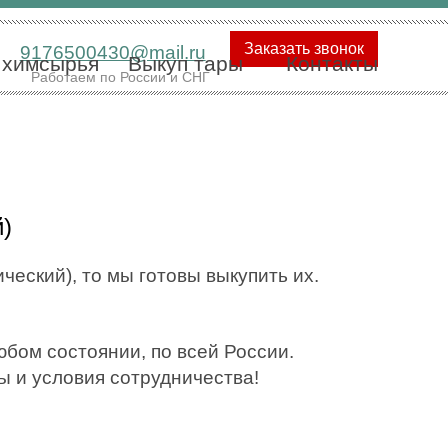
Заказать звонок
9176500430@mail.ru
 химсырья
Выкуп тары
Контакты
Работаем по России и СНГ
й)
ческий), то мы готовы выкупить их.
бом состоянии, по всей России.
ы и условия сотрудничества!