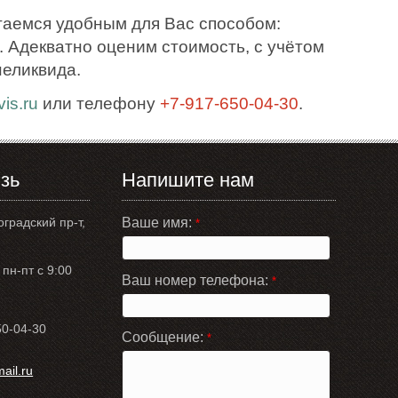
таемся удобным для Вас способом:
 Адекватно оценим стоимость, с учётом
неликвида.
is.ru
или телефону
+7-917-650-04-30
.
зь
Напишите нам
оградский пр-т,
Ваше имя:
*
пн-пт с 9:00
Ваш номер телефона:
*
50-04-30
Сообщение:
*
il.ru