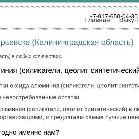
+7-917-650-04-30
Главная
Выкуп
рьевске (Калининградская область)
асть) в любых количествах.
ния (силикагели, цеолит синтетически
ки оксида алюминия (силикагели, цеолит синтети
 невостребованные остатки.
юминия (силикагели, цеолит синтетический) в лю
с организациями, и предлагаем самые лучшие цен
годно именно нам?