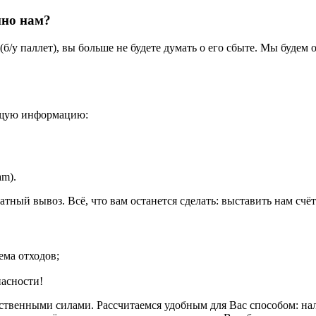
нно нам?
б/у паллет), вы больше не будете думать о его сбыте. Мы будем
ющую информацию:
am).
ный вывоз. Всё, что вам останется сделать: выставить нам счёт 
ема отходов;
пасности!
бственными силами. Рассчитаемся удобным для Вас способом: н