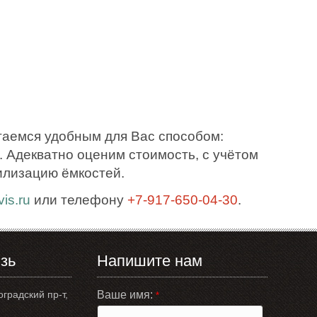
таемся удобным для Вас способом:
 Адекватно оценим стоимость, с учётом
илизацию ёмкостей.
is.ru
или телефону
+7-917-650-04-30
.
зь
Напишите нам
оградский пр-т,
Ваше имя:
*