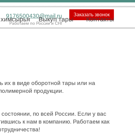
Заказать звонок
9176500430@mail.ru
 химсырья
Выкуп тары
Контакты
Работаем по России и СНГ
ь их в виде оборотной тары или на
полимерной продукции.
остоянии, по всей России. Если у вас
ившись к нам в компанию. Работаем как
отрудничества!