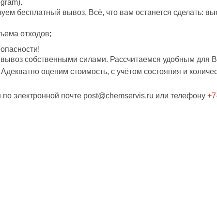
egram).
ем бесплатный вывоз. Всё, что вам останется сделать: выс
ъема отходов;
оопасности!
и вывоз собственными силами. Рассчитаемся удобным для В
декватно оценим стоимость, с учётом состояния и количе
 по электронной почте
post@chemservis.ru
или телефону
+7