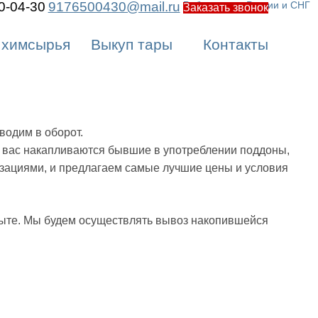
0-04-30
9176500430@mail.ru
Работаем по России и СНГ
Заказать звонок
 химсырья
Выкуп тары
Контакты
водим в оборот.
у вас накапливаются бывшие в употреблении поддоны,
низациями, и предлагаем самые лучшие цены и условия
 сбыте. Мы будем осуществлять вывоз накопившейся