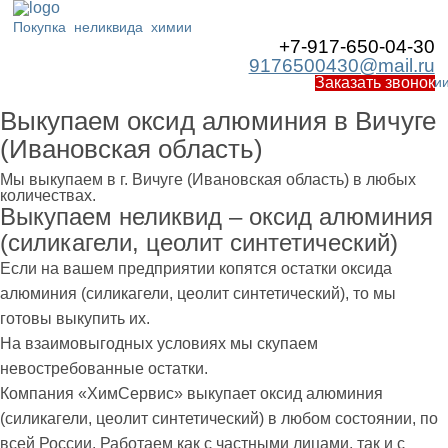
Покупка
неликвида
химии
+7-917-650-04-30
9176500430@mail.ru
Работаем по Росси
Заказать звонок
Выкупаем оксид алюминия в Вичуге
(Ивановская область)
Мы выкупаем в г. Вичуге (Ивановская область) в любых
количествах.
Выкупаем неликвид – оксид алюминия
(силикагели, цеолит синтетический)
Если на вашем предприятии копятся остатки оксида
алюминия (силикагели, цеолит синтетический), то мы
готовы выкупить их.
На взаимовыгодных условиях мы скупаем
невостребованные остатки.
Компания «ХимСервис» выкупает оксид алюминия
(силикагели, цеолит синтетический) в любом состоянии, по
всей России. Работаем как с частными лицами, так и с