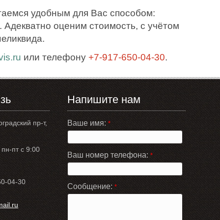
таемся удобным для Вас способом:
 Адекватно оценим стоимость, с учётом
неликвида.
is.ru
или телефону
+7-917-650-04-30
.
зь
Напишите нам
оградский пр-т,
Ваше имя:
*
пн-пт с 9:00
Ваш номер телефона:
*
50-04-30
Сообщение:
*
il.ru