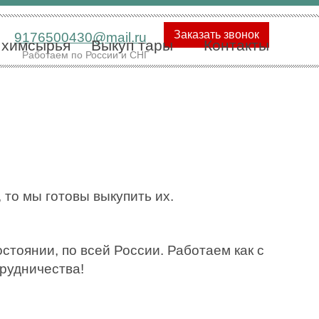
Заказать звонок
9176500430@mail.ru
 химсырья
Выкуп тары
Контакты
Работаем по России и СНГ
 то мы готовы выкупить их.
тоянии, по всей России. Работаем как с
трудничества!