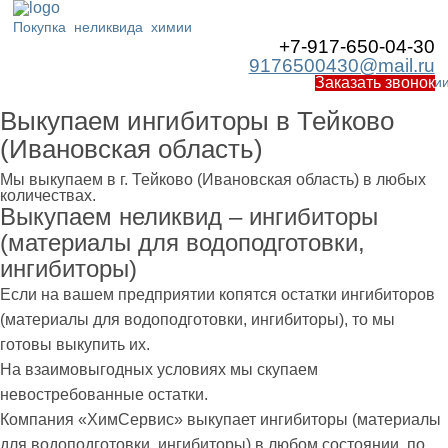
Покупка
неликвида
химии
+7-917-650-04-30
9176500430@mail.ru
Работаем по Росси
Заказать звонок
Выкупаем ингибиторы в Тейково
(Ивановская область)
Мы выкупаем в г. Тейково (Ивановская область) в любых
количествах.
Выкупаем неликвид – ингибиторы
(материалы для водоподготовки,
ингибиторы)
Если на вашем предприятии копятся остатки ингибиторов
(материалы для водоподготовки, ингибиторы), то мы
готовы выкупить их.
На взаимовыгодных условиях мы скупаем
невостребованные остатки.
Компания «ХимСервис» выкупает ингибиторы (материалы
для водоподготовки, ингибиторы) в любом состоянии, по