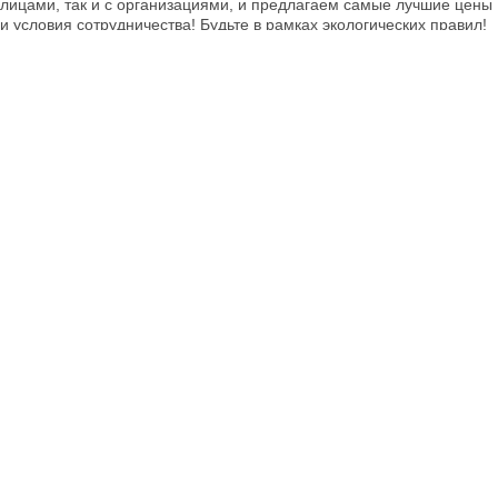
лицами, так и с организациями, и предлагаем самые лучшие цены
и условия сотрудничества! Будьте в рамках экологических правил!
Конкурентные цены
Предлагаем лучшие цены на всю продукцию, оплачиваем в срок и
всегда вносим предоплату без задержек! Рассчитаемся удобным
для вас способом: наличный или безналичный расчёт. Заключаем
официальный договор.
Поиск по сайту
Поисковый запрос:
*
Найти
Обратная связь
г. Москва, Волгоградский пр-т, д. 42;
Время работы: пн-пт с 9:00 до 17:00.