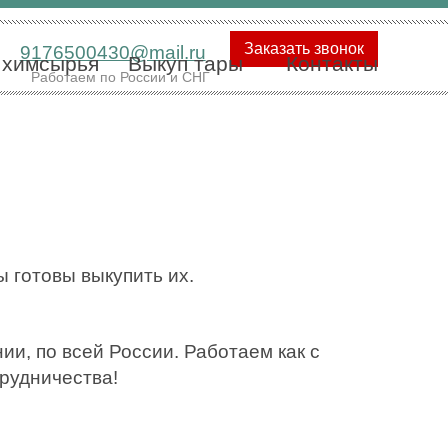
Заказать звонок
9176500430@mail.ru
 химсырья
Выкуп тары
Контакты
Работаем по России и СНГ
ы готовы выкупить их.
и, по всей России. Работаем как с
трудничества!