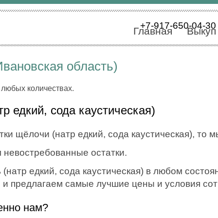
+7-917-650-04-30
Главная
Выкуп
вановская область)
 любых количествах.
р едкий, сода каустическая)
ки щёлочи (натр едкий, сода каустическая), то м
 невостребованные остатки.
натр едкий, сода каустическая) в любом состояни
, и предлагаем самые лучшие цены и условия со
енно нам?