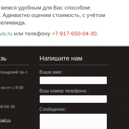
таемся удобным для Вас способом:
 Адекватно оценим стоимость, с учётом
неликвида.
is.ru
или телефону
+7-917-650-04-30
.
зь
Напишите нам
оградский пр-т,
Ваше имя:
*
пн-пт с 9:00
Ваш номер телефона:
*
50-04-30
Сообщение:
*
il.ru