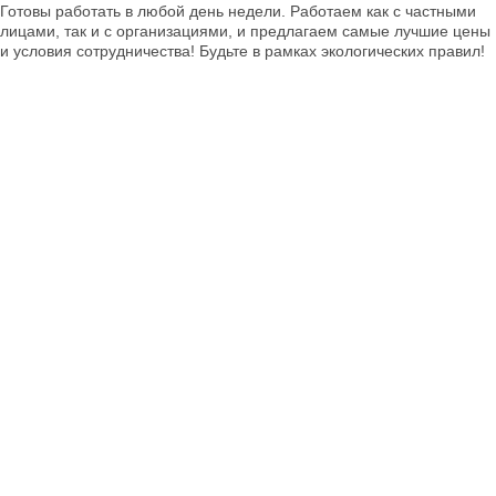
Готовы работать в любой день недели. Работаем как с частными
лицами, так и с организациями, и предлагаем самые лучшие цены
и условия сотрудничества! Будьте в рамках экологических правил!
Конкурентные цены
Предлагаем лучшие цены на всю продукцию, оплачиваем в срок и
всегда вносим предоплату без задержек! Рассчитаемся удобным
для вас способом: наличный или безналичный расчёт. Заключаем
официальный договор.
Поиск по сайту
Поисковый запрос:
*
Найти
Обратная связь
г. Москва, Волгоградский пр-т, д. 42;
Время работы: пн-пт с 9:00 до 17:00.