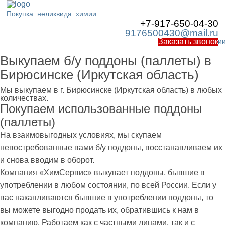
Покупка
неликвида
химии
+7-917-650-04-30
9176500430@mail.ru
Работаем по Росси
Заказать звонок
Выкупаем б/у поддоны (паллеты) в
Бирюсинске (Иркутская область)
Мы выкупаем в г. Бирюсинске (Иркутская область) в любых
количествах.
Покупаем использованные поддоны
(паллеты)
На взаимовыгодных условиях, мы скупаем
невостребованные вами б/у поддоны, восстанавливаем их
и снова вводим в оборот.
Компания «ХимСервис» выкупает поддоны, бывшие в
употреблении в любом состоянии, по всей России. Если у
вас накапливаются бывшие в употреблении поддоны, то
вы можете выгодно продать их, обратившись к нам в
компанию. Работаем как с частными лицами, так и с