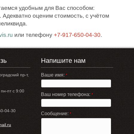
таемся удобным для Вас способом:
 Адекватно оценим стоимость, с учётом
неликвида.
is.ru
или телефону
+7-917-650-04-30
.
зь
Напишите нам
оградский пр-т,
Ваше имя:
*
пн-пт с 9:00
Ваш номер телефона:
*
50-04-30
Сообщение:
*
il.ru