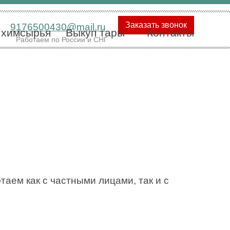
Заказать звонок
9176500430@mail.ru
 химсырья
Выкуп тары
Контакты
Работаем по России и СНГ
аем как с частными лицами, так и с