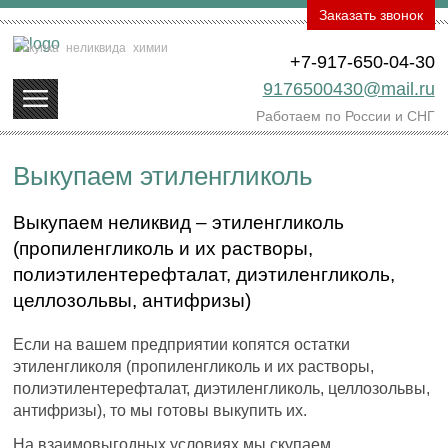
Заказать звонок
Покупка
неликвида
химии
+7-917-650-04-30
9176500430@mail.ru
Работаем по России и СНГ
Выкупаем этиленгликоль
Выкупаем неликвид – этиленгликоль
(пропиленгликоль и их растворы,
полиэтилентерефталат, диэтиленгликоль,
целлозольвы, антифризы)
Если на вашем предприятии копятся остатки
этиленгликоля (пропиленгликоль и их растворы,
полиэтилентерефталат, диэтиленгликоль, целлозольвы,
антифризы), то мы готовы выкупить их.
На взаимовыгодных условиях мы скупаем